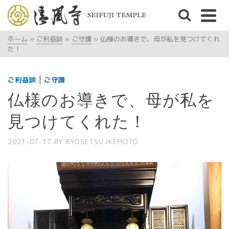
ホーム
»
ご利益談
»
ご守護
»
仏様のお導きで、母が私を見つけてくれ
た！
|
ご利益談
ご守護
仏様のお導きで、母が私を
見つけてくれた！
2021-07-17
BY
RYOSETSU IKEMOTO