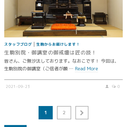
|
スタッフブログ
生駒からお届けします！
生駒別院・御講室の御戒壇は匠の技！
皆さん、ご無沙汰しております。なおこです！ 今回は、
生駒別院の御講室（ご信者が願 …
Read More
2021-09-23
0
1
2