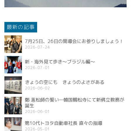
最新の記事
7月25日、26日の開導会にお参りしましょう！
2026-07-24
新・海外見て歩き〜ブラジル編〜
2026-07-01
きょうの空にも きょうのよさがある
2026-06-02
鄭 蕙松師の誓い—韓国鶴松寺にて新佛立教務が
誕生
2026-06-01
第10代トヨタ自動車社長 直々の指導
2026-05-01