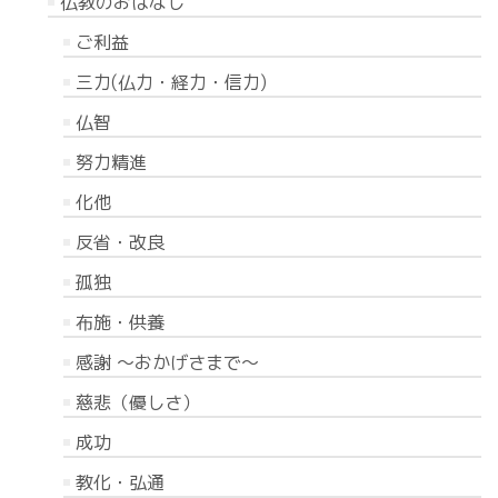
仏教のおはなし
ご利益
三力(仏力・経力・信力)
仏智
努力精進
化他
反省・改良
孤独
布施・供養
感謝 〜おかげさまで〜
慈悲（優しさ）
成功
教化・弘通