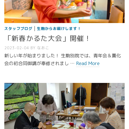
|
スタッフブログ
生駒からお届けします！
「新春かるた大会」開催！
2023-02-04
BY
なおこ
新しい年が始まりました！ 生駒別院では、青年会＆薫化
会の初合同御講が奉修されまし …
Read More