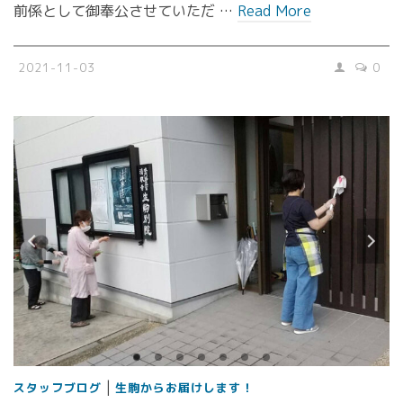
前係として御奉公させていただ …
Read More
2021-11-03
0
|
スタッフブログ
生駒からお届けします！