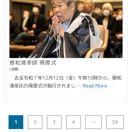
曽和清幸師 得度式
投稿
去る令和７年12月12日（金）午前10時から、曽和
清幸氏の得度式が執行されまし …
Read More
1
2
3
4
…
38