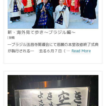
新・海外見て歩き〜ブラジル編〜
投稿
―ブラジル法昌寺開導会にて悲願の本堂改修終了式典
が執行される― 去る６月７日（ …
Read More