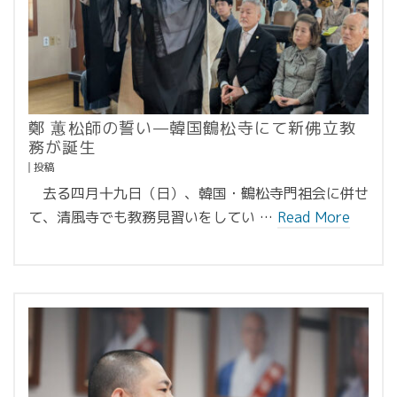
鄭 蕙松師の誓い—韓国鶴松寺にて新佛立教
務が誕生
投稿
去る四月十九日（日）、韓国・鶴松寺門祖会に併せ
て、清風寺でも教務見習いをしてい …
Read More