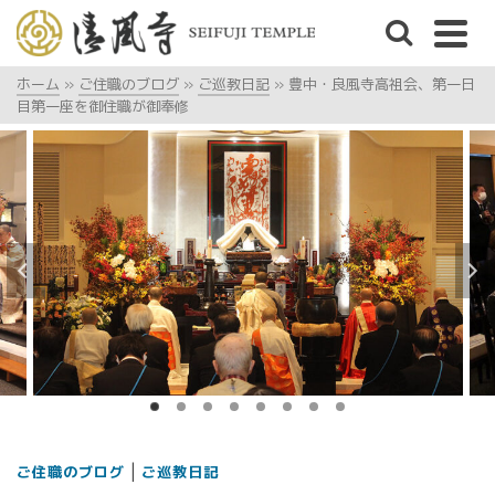
ホーム
»
ご住職のブログ
»
ご巡教日記
»
豊中・良風寺高祖会、第一日
目第一座を御住職が御奉修
|
ご住職のブログ
ご巡教日記