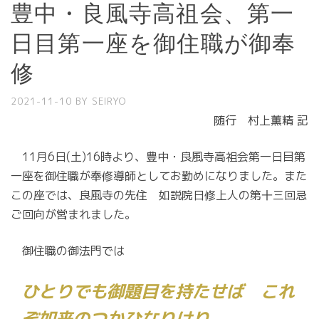
豊中・良風寺高祖会、第一
日目第一座を御住職が御奉
修
2021-11-10
BY
SEIRYO
随行 村上薫精 記
11月6日(土)16時より、豊中・良風寺高祖会第一日目第
一座を御住職が奉修導師としてお勤めになりました。また
この座では、良風寺の先住 如説院日修上人の第十三回忌
ご回向が営まれました。
御住職の御法門では
ひとりでも御題目を持たせば これ
ぞ如来のつかひなりけり