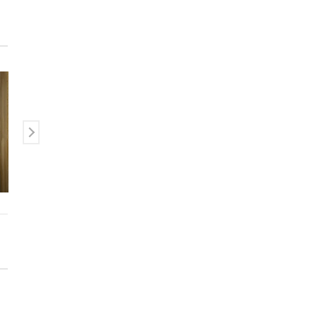
みんなの生活に寄り添う
「奄美大島別院」
御住職の巡