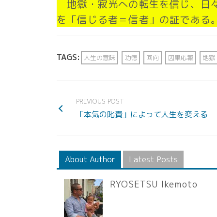
地獄・寂光への転生を信じ、日々
を「信じる者＝信者」の証である
TAGS:
人生の意味
功徳
回向
因果応報
地獄
PREVIOUS POST
「本気の叱責」によって人生を変える
About Author
Latest Posts
RYOSETSU Ikemoto