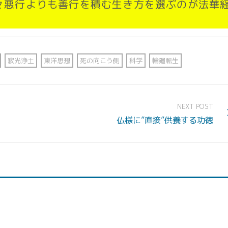
悪行よりも善行を積む生き方を選ぶのが法華
。
寂光浄土
東洋思想
死の向こう側
科学
輪廻転生
NEXT POST
仏様に”直接”供養する功徳