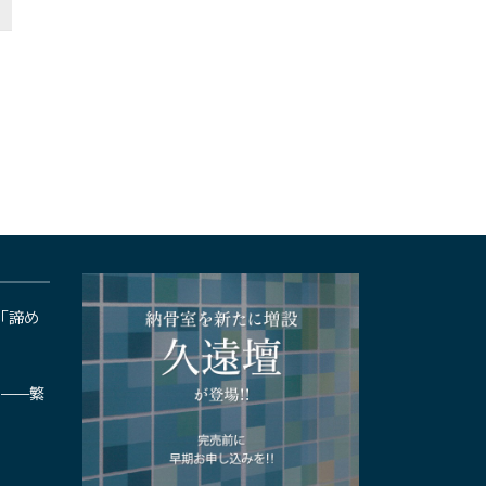
ぶ「諦め
——繁