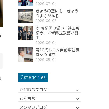
2026-07-01
きょうの空にも きょう
のよさがある
2026-06-02
鄭 蕙松師の誓い—韓国鶴
松寺にて新佛立教務が誕
の
生
2026-06-01
第10代トヨタ自動車社長
直々の指導
2026-05-01
Categories
報
ご住職のブログ
ご利益談
スタッフブログ