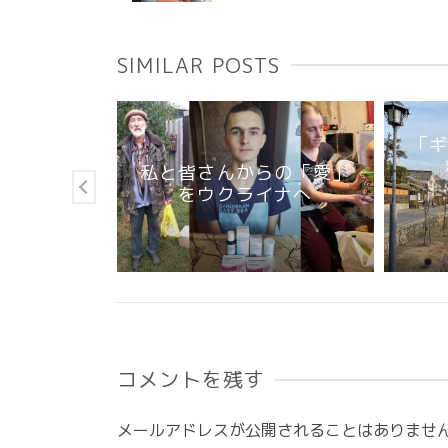
SIMILAR POSTS
「ギ
りは、我が
ーでいただ
私と皆さんからの「愛」
♫
をウクライナへ
コメントを残す
メールアドレスが公開されることはありませ