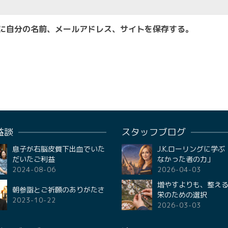
に自分の名前、メールアドレス、サイトを保存する。
益談
スタッフブログ
息子が右脳皮質下出血でいた
J.K.ローリングに学
だいたご利益
なかった者の力」
2024-08-06
2026-04-03
増やすよりも、整える
朝参詣とご祈願のありがたさ
栄のための選択
2023-10-22
2026-03-03