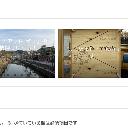
ブ アンド ギブ」の
精神でいこう！
はじめまして、ゆかで
す！
ん。
※
が付いている欄は必須項目です