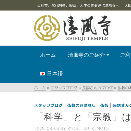
ご利益、永代納骨、終活、人生のお悩みは清風寺へ │ 大
ホーム
清風寺のご紹介
ご利
日本語
ホーム
»
スタッフブログ
»
良説さんのブログ
»
仏教の
|
|
|
スタッフブログ
仏教のおはなし
仏智
良説さん
「科学」と「宗教」
2025-08-03
BY
RYOSETSU IKEMOTO