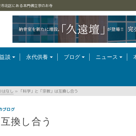
阪市北区にある本門佛立宗のお寺
益談
永代供養
ブログ
ニュース
おはなし
»
「科学」と「宗教」は互換し合う
のブログ
は互換し合う