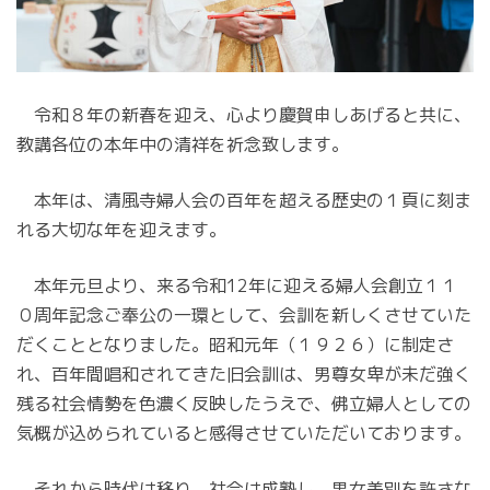
令和８年の新春を迎え、心より慶賀申しあげると共に、
教講各位の本年中の清祥を祈念致します。
本年は、清風寺婦人会の百年を超える歴史の１頁に刻ま
れる大切な年を迎えます。
本年元旦より、来る令和12年に迎える婦人会創立１１
０周年記念ご奉公の一環として、会訓を新しくさせていた
だくこととなりました。昭和元年（１９２６）に制定さ
れ、百年間唱和されてきた旧会訓は、男尊女卑が未だ強く
残る社会情勢を色濃く反映したうえで、佛立婦人としての
気概が込められていると感得させていただいております。
それから時代は移り、社会は成熟し、男女差別を許さな