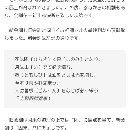
い風土が育まれてきました。この度、参与からの相談もあ
り、会訓を一新する決断を致した次第です。
新会訓も旧会訓と同じくお祖師さまの御妙判から頂戴致
しました。新会訓は左記の通りです。
　花は開〔ひらき〕て果〔このみ〕となり、
　月は出〔い〕でて必ず満ち、
　燈〔ともしび〕は油をさせば光を増し、
　草木は雨ふれば栄う、
　人は善根〔ぜんこん〕をなせば必ず栄う
　『
上野殿御返事
』
旧会訓は因果の道理の上では〝因〟に焦点を当て、新会
訓は〝因果〟共にお示しです。