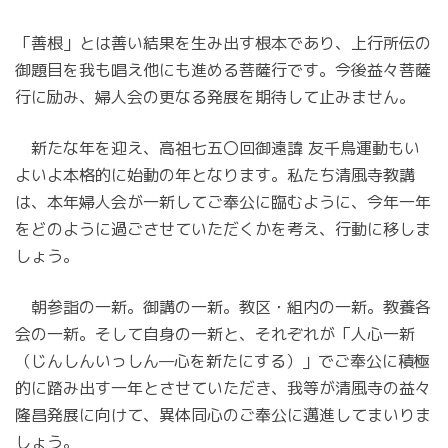
「善根」とは善い結果を生み出す根本であり、上行所伝の
御題目を我も唱え他にも進める菩薩行です。今後益々菩薩
行に励み、婦人会の更なる発展を期待して止みません。
新たな年を迎え、高祖七五〇回御遠諱 友千鳥運動もい
よいよ本格的に始動の年となります。私たち清風寺教講
は、本年婦人会が一新してご奉公に臨むように、今年一年
をどのように過ごさせていただくかを考え、行動に移しま
しょう。
朝参詣の一新。御講の一新。教区・組内の一新。教養各
会の一新。そして自身の一新と、それぞれが「人心一新
（じんしんいっしん—心を新たにする）」でご奉公に積極
的に踏み出す一年とさせていただき、我等が清風寺の益々
隆昌発展に向けて、異体同心のご奉公に邁進してまいりま
しょう。