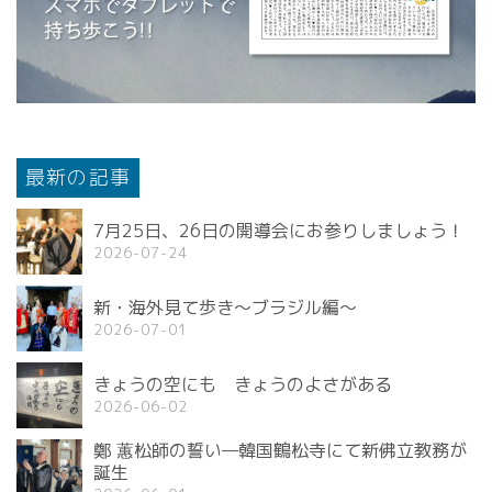
最新の記事
7月25日、26日の開導会にお参りしましょう！
2026-07-24
新・海外見て歩き〜ブラジル編〜
2026-07-01
きょうの空にも きょうのよさがある
2026-06-02
鄭 蕙松師の誓い—韓国鶴松寺にて新佛立教務が
誕生