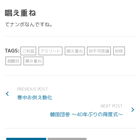
唱え重ね
てナンボなんですね。
TAGS:
ご利益
アスリート
唱え重ね
妙不可思議
妙技
御題目
積み重ね
PREVIOUS POST
寒中お供え教化
NEXT POST
韓国団参 〜40年ぶりの得度式〜