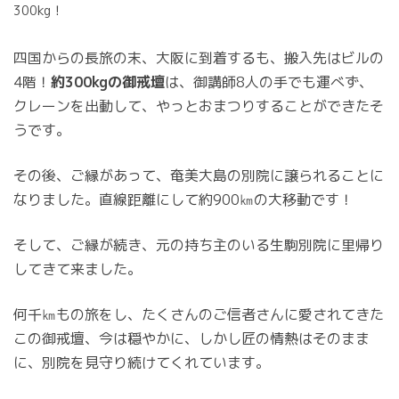
300kg！
四国からの長旅の末、大阪に到着するも、搬入先はビルの
4階！
約300kgの御戒壇
は、御講師8人の手でも運べず、
クレーンを出動して、やっとおまつりすることができたそ
うです。
その後、ご縁があって、奄美大島の別院に譲られることに
なりました。直線距離にして約900㎞の大移動です！
そして、ご縁が続き、元の持ち主のいる生駒別院に里帰り
してきて来ました。
何千㎞もの旅をし、たくさんのご信者さんに愛されてきた
この御戒壇、今は穏やかに、しかし匠の情熱はそのまま
に、別院を見守り続けてくれています。