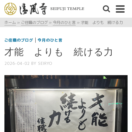
ホーム
»
ご住職のブログ
»
今月のひと言
»
才能 よりも 続ける力
|
ご住職のブログ
今月のひと言
才能 よりも 続ける力
2026-04-02
BY
SEIRYO