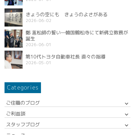
きょうの空にも きょうのよさがある
2026-06-02
鄭 蕙松師の誓い—韓国鶴松寺にて新佛立教務が
誕生
2026-06-01
第10代トヨタ自動車社長 直々の指導
2026-05-01
Categories
ご住職のブログ
ご利益談
スタッフブログ