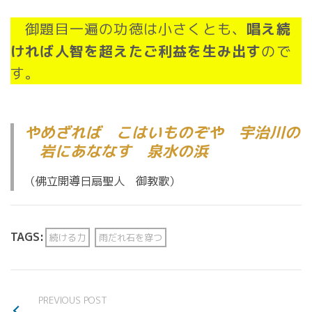
御題目一遍の功徳は小さくとも、
唱え続
ければ人智を超えたご利益を生み出す
ので
す。
やめざれば こはいものぞや 宇治川の
岩にあななす 泉水の浜
（佛立開導日扇聖人 御教歌）
TAGS:
続ける力
雨だれ石を穿つ
PREVIOUS POST