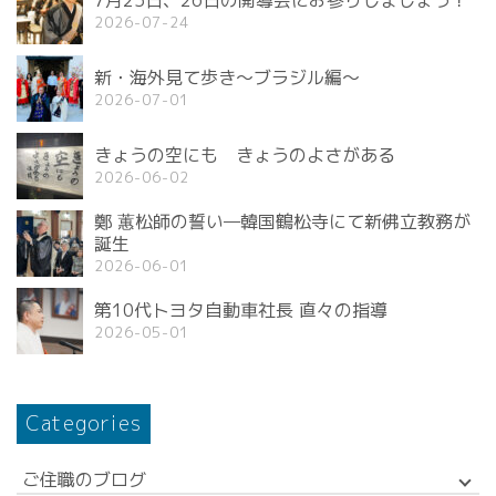
7月25日、26日の開導会にお参りしましょう！
2026-07-24
新・海外見て歩き〜ブラジル編〜
2026-07-01
きょうの空にも きょうのよさがある
2026-06-02
鄭 蕙松師の誓い—韓国鶴松寺にて新佛立教務が
誕生
2026-06-01
第10代トヨタ自動車社長 直々の指導
2026-05-01
Categories
ご住職のブログ