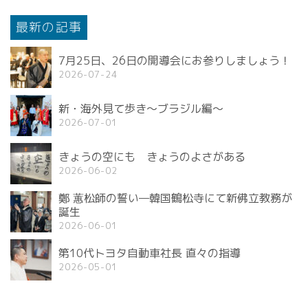
最新の記事
7月25日、26日の開導会にお参りしましょう！
2026-07-24
新・海外見て歩き〜ブラジル編〜
2026-07-01
きょうの空にも きょうのよさがある
2026-06-02
鄭 蕙松師の誓い—韓国鶴松寺にて新佛立教務が
誕生
2026-06-01
第10代トヨタ自動車社長 直々の指導
2026-05-01