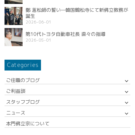
鄭 蕙松師の誓い—韓国鶴松寺にて新佛立教務が
誕生
2026-06-01
第10代トヨタ自動車社長 直々の指導
2026-05-01
Categories
ご住職のブログ
ご利益談
スタッフブログ
ニュース
本門佛立宗について