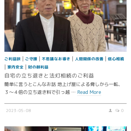
|
|
|
|
ご利益談
ご守護
不思議なお導き
人間関係の改善
信心相続
|
|
家内安全
財の御利益
自宅の立ち退きと法灯相続のご利益
簡単に言うとこんなお話 地上げ屋による脅しから一転、
３〜４倍の立ち退き料で引っ越 …
Read More
2023-05-08
0