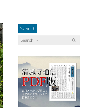
Search
Search
for: