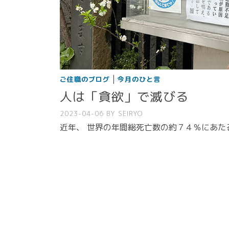
|
ご住職のブログ
今月のひと言
人は「貪欲」で滅びる
2023-04-06
BY
SEIRYO
近年、 世界の年間総死亡数の約７４％にあた