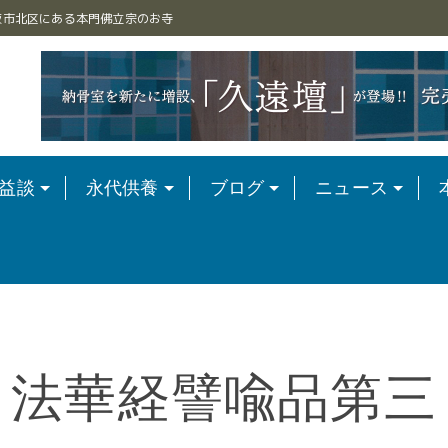
阪市北区にある本門佛立宗のお寺
益談
永代供養
ブログ
ニュース
法華経譬喩品第三