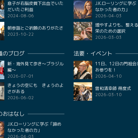
息子が右脳皮質下出血でいた
J.K.ローリングに学
だいたご利益
なかった者の力」
2024-08-06
2026-04-03
増やすよりも、整える
朝参詣とご祈願のありがたさ
栄のための選択
2023-10-22
2026-03-03
職のブログ
法要・イベント
新・海外見て歩き〜ブラジル
11日、12日の門祖会
編〜
お参りを！
2026-07-01
2026-04-10
きょうの空にも きょうのよ
曽和清幸師 得度式
さがある
2026-03-10
2026-06-02
のおはなし
J.K.ローリングに学ぶ「諦め
なかった者の力」
2026-04-03