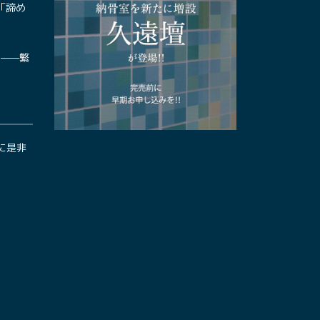
ぶ「諦め
——繁
に是非