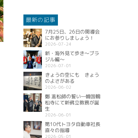
最新の記事
7月25日、26日の開導会
にお参りしましょう！
2026-07-24
新・海外見て歩き〜ブラ
ジル編〜
2026-07-01
きょうの空にも きょう
のよさがある
2026-06-02
鄭 蕙松師の誓い—韓国鶴
松寺にて新佛立教務が誕
生
2026-06-01
第10代トヨタ自動車社長
直々の指導
2026-05-01