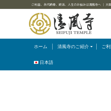
ご利益、永代納骨、終活、人生のお悩みは清風寺へ │ 大
ホーム
清風寺のご紹介
ご利
日本語