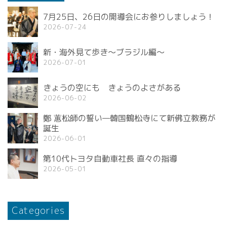
7月25日、26日の開導会にお参りしましょう！
2026-07-24
新・海外見て歩き〜ブラジル編〜
2026-07-01
きょうの空にも きょうのよさがある
2026-06-02
鄭 蕙松師の誓い—韓国鶴松寺にて新佛立教務が
誕生
2026-06-01
第10代トヨタ自動車社長 直々の指導
2026-05-01
Categories