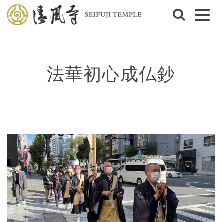
法華初心成仏鈔