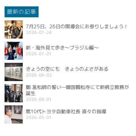
最新の記事
7月25日、26日の開導会にお参りしましょう！
2026-07-24
新・海外見て歩き〜ブラジル編〜
2026-07-01
きょうの空にも きょうのよさがある
2026-06-02
鄭 蕙松師の誓い—韓国鶴松寺にて新佛立教務が
誕生
2026-06-01
第10代トヨタ自動車社長 直々の指導
2026-05-01