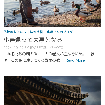
|
|
仏教のおはなし
法灯相続
良説さんのブログ
小善還って大悪となる
2024-10-09
BY
RYOSETSU IKEMOTO
ある北欧の湖の畔に一人の老人が住んでいた。 彼
は、この湖に渡ってくる野生の鴨 …
Read More