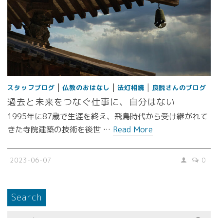
|
|
|
スタッフブログ
仏教のおはなし
法灯相続
良説さんのブログ
過去と未来をつなぐ仕事に、自分はない
1995年に87歳で生涯を終え、飛鳥時代から受け継がれて
きた寺院建築の技術を後世 …
Read More
2023-06-07
0
Search
Search