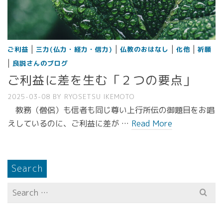
|
|
|
|
ご利益
三力(仏力・経力・信力)
仏教のおはなし
化他
祈願
|
良説さんのブログ
ご利益に差を生む「２つの要点」
2025-03-08
BY
RYOSETSU IKEMOTO
教務（僧侶）も信者も同じ尊い上行所伝の御題目をお唱
えしているのに、ご利益に差が …
Read More
Search
Search
for: