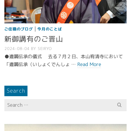
|
ご住職のブログ
今月のことば
新御講有のご晋山
2024-08-04
BY
SEIRYO
●遺嘱伝承の儀式 去る７月２日、本山宥清寺において
「遺嘱伝承（いしょくでんしょ …
Read More
Search
Search
for: