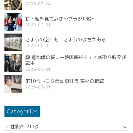
2026-07-24
新・海外見て歩き〜ブラジル編〜
2026-07-01
きょうの空にも きょうのよさがある
2026-06-02
鄭 蕙松師の誓い—韓国鶴松寺にて新佛立教務が
誕生
2026-06-01
第10代トヨタ自動車社長 直々の指導
2026-05-01
Categories
ご住職のブログ