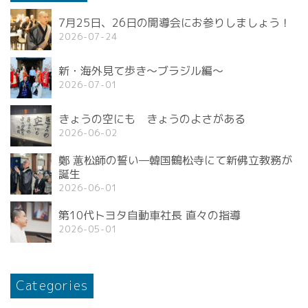
7月25日、26日の開導会にお参りしましょう！
2026-07-24
新・海外見て歩き〜ブラジル編〜
2026-07-01
きょうの空にも きょうのよさがある
2026-06-02
鄭 蕙松師の誓い—韓国鶴松寺にて新佛立教務が
誕生
2026-06-01
第10代トヨタ自動車社長 直々の指導
2026-05-01
Categories