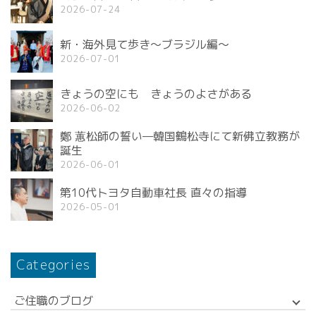
2026-07-24
新・海外見て歩き〜ブラジル編〜
2026-07-01
きょうの空にも きょうのよさがある
2026-06-02
鄭 蕙松師の誓い—韓国鶴松寺にて新佛立教務が
誕生
2026-06-01
第10代トヨタ自動車社長 直々の指導
2026-05-01
Categories
ご住職のブログ