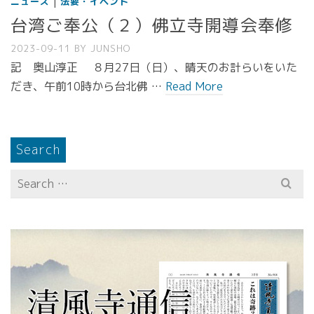
|
ニュース
法要・イベント
台湾ご奉公（２）佛立寺開導会奉修
2023-09-11
BY
JUNSHO
記 奥山淳正 ８月27日（日）、晴天のお計らいをいた
だき、午前10時から台北佛 …
Read More
Search
Search
for: