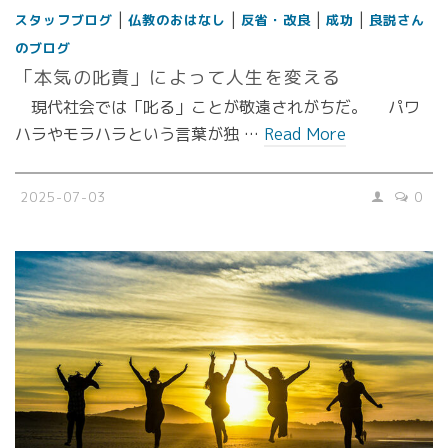
|
|
|
|
スタッフブログ
仏教のおはなし
反省・改良
成功
良説さん
のブログ
「本気の叱責」によって人生を変える
現代社会では「叱る」ことが敬遠されがちだ。 パワ
ハラやモラハラという言葉が独 …
Read More
2025-07-03
0