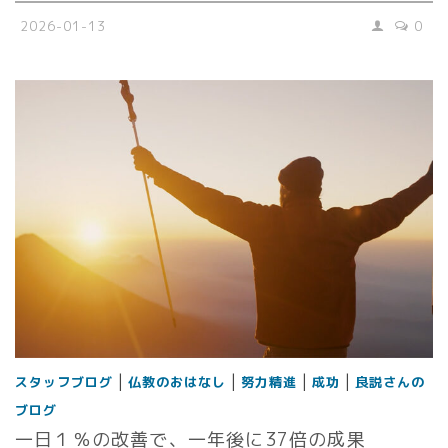
2026-01-13
0
|
|
|
|
スタッフブログ
仏教のおはなし
努力精進
成功
良説さんの
ブログ
一日１％の改善で、一年後に37倍の成果