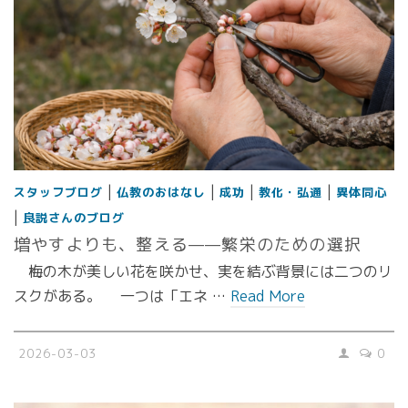
|
|
|
|
スタッフブログ
仏教のおはなし
成功
教化・弘通
異体同心
|
良説さんのブログ
増やすよりも、整える——繁栄のための選択
梅の木が美しい花を咲かせ、実を結ぶ背景には二つのリ
スクがある。 一つは「エネ …
Read More
2026-03-03
0