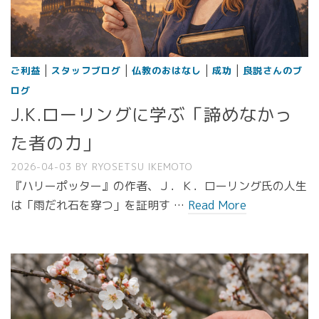
|
|
|
|
ご利益
スタッフブログ
仏教のおはなし
成功
良説さんのブ
ログ
J.K.ローリングに学ぶ「諦めなかっ
た者の力」
2026-04-03
BY
RYOSETSU IKEMOTO
『ハリーポッター』の作者、Ｊ．Ｋ．ローリング氏の人生
は「雨だれ石を穿つ」を証明す …
Read More